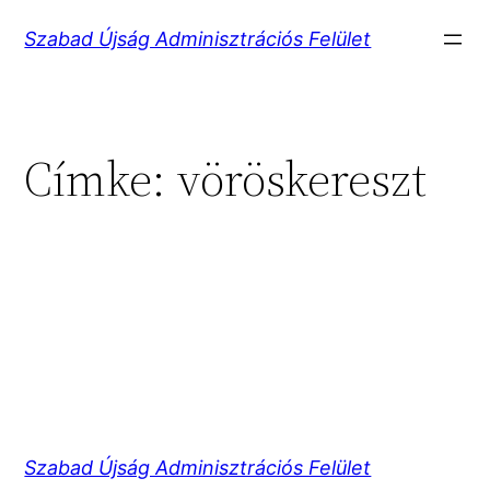
Ugrás
Szabad Újság Adminisztrációs Felület
a
tartalomhoz
Címke:
vöröskereszt
Szabad Újság Adminisztrációs Felület