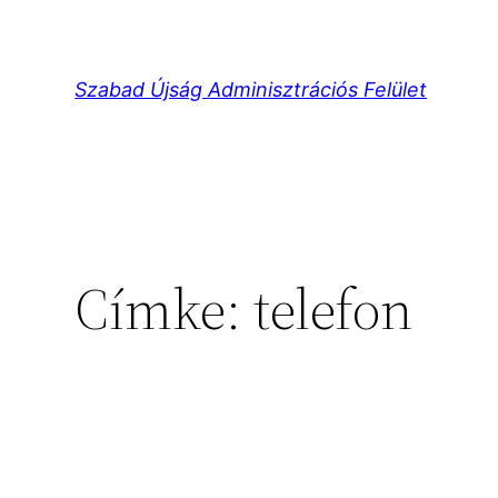
Ugrás
a
tartalomhoz
Szabad Újság Adminisztrációs Felület
Címke:
telefon