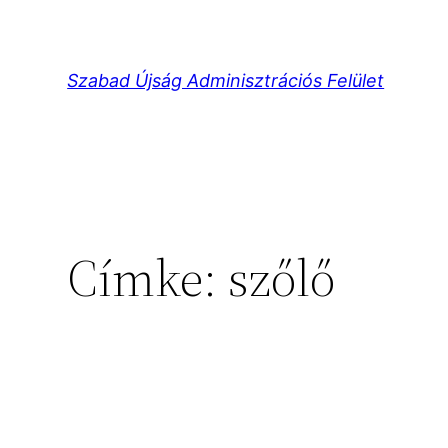
Ugrás
a
tartalomhoz
Szabad Újság Adminisztrációs Felület
Címke:
szőlő