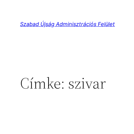
Ugrás
a
tartalomhoz
Szabad Újság Adminisztrációs Felület
Címke:
szivar