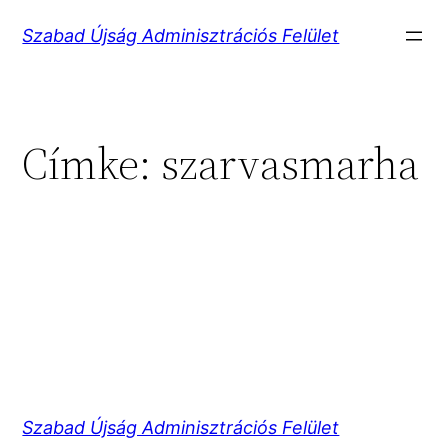
Ugrás
Szabad Újság Adminisztrációs Felület
a
tartalomhoz
Címke:
szarvasmarha
Szabad Újság Adminisztrációs Felület