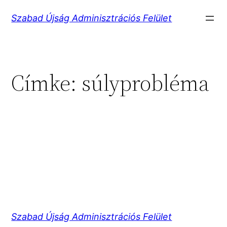
Ugrás
Szabad Újság Adminisztrációs Felület
a
tartalomhoz
Címke:
súlyprobléma
Szabad Újság Adminisztrációs Felület