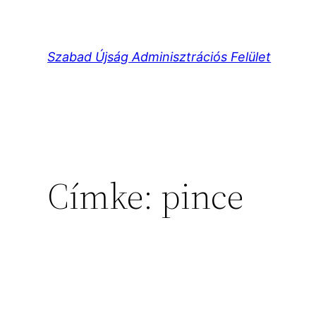
Ugrás
a
tartalomhoz
Szabad Újság Adminisztrációs Felület
Címke:
pince