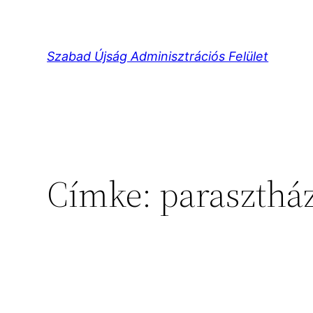
Ugrás
a
tartalomhoz
Szabad Újság Adminisztrációs Felület
Címke:
paraszthá