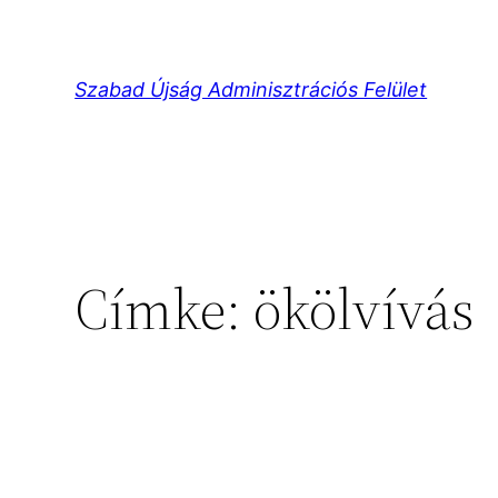
Ugrás
a
tartalomhoz
Szabad Újság Adminisztrációs Felület
Címke:
ökölvívás