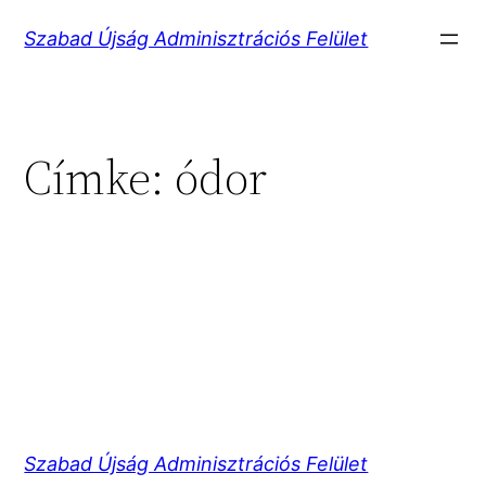
Ugrás
Szabad Újság Adminisztrációs Felület
a
tartalomhoz
Címke:
ódor
Szabad Újság Adminisztrációs Felület