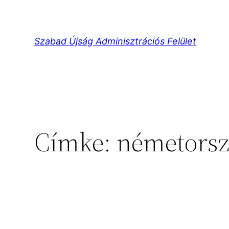
Ugrás
a
tartalomhoz
Szabad Újság Adminisztrációs Felület
Címke:
németors