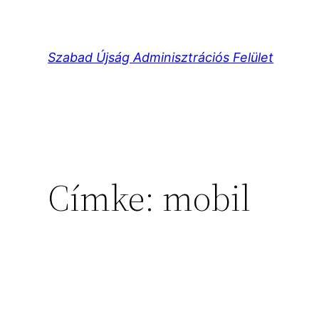
Ugrás
a
tartalomhoz
Szabad Újság Adminisztrációs Felület
Címke:
mobil