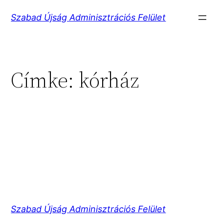
Ugrás
Szabad Újság Adminisztrációs Felület
a
tartalomhoz
Címke:
kórház
Szabad Újság Adminisztrációs Felület