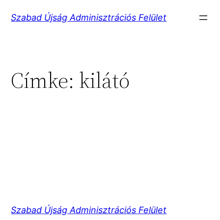
Ugrás
Szabad Újság Adminisztrációs Felület
a
tartalomhoz
Címke:
kilátó
Szabad Újság Adminisztrációs Felület