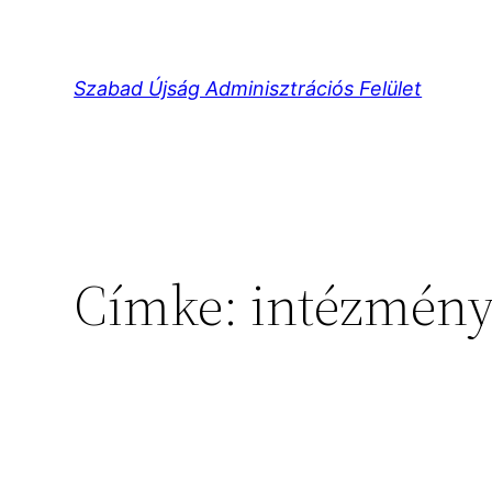
Ugrás
a
tartalomhoz
Szabad Újság Adminisztrációs Felület
Címke:
intézmén