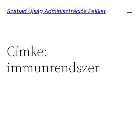
Ugrás
Szabad Újság Adminisztrációs Felület
a
tartalomhoz
Címke:
immunrendszer