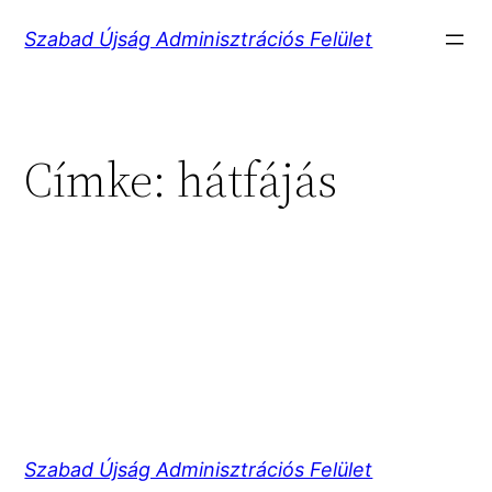
Ugrás
Szabad Újság Adminisztrációs Felület
a
tartalomhoz
Címke:
hátfájás
Szabad Újság Adminisztrációs Felület