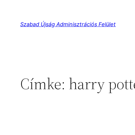
Ugrás
a
tartalomhoz
Szabad Újság Adminisztrációs Felület
Címke:
harry pott