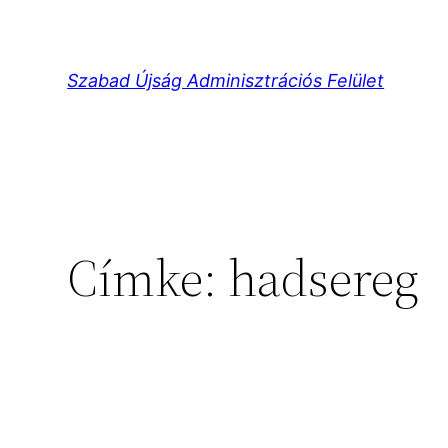
Ugrás
a
tartalomhoz
Szabad Újság Adminisztrációs Felület
Címke:
hadsereg