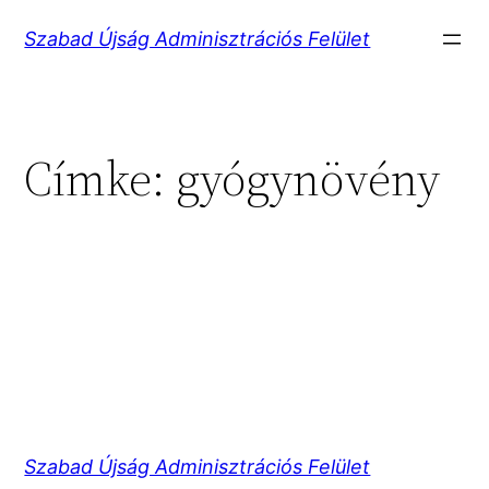
Ugrás
Szabad Újság Adminisztrációs Felület
a
tartalomhoz
Címke:
gyógynövény
Szabad Újság Adminisztrációs Felület