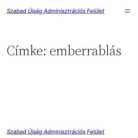
Ugrás
Szabad Újság Adminisztrációs Felület
a
tartalomhoz
Címke:
emberrablás
Szabad Újság Adminisztrációs Felület