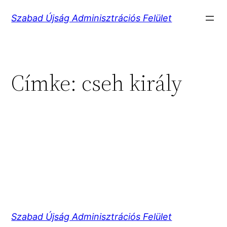
Ugrás
Szabad Újság Adminisztrációs Felület
a
tartalomhoz
Címke:
cseh király
Szabad Újság Adminisztrációs Felület