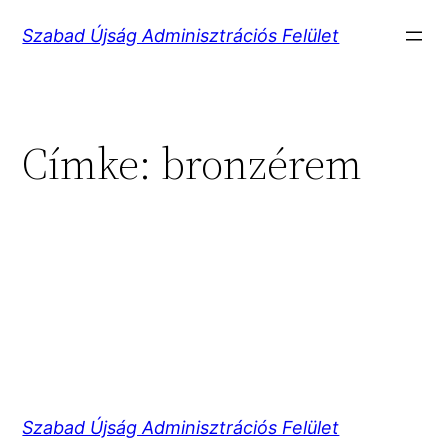
Ugrás
Szabad Újság Adminisztrációs Felület
a
tartalomhoz
Címke:
bronzérem
Szabad Újság Adminisztrációs Felület