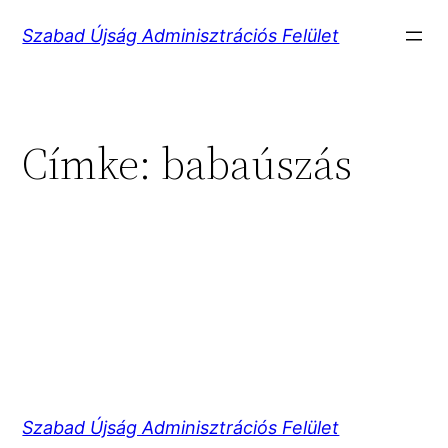
Ugrás
Szabad Újság Adminisztrációs Felület
a
tartalomhoz
Címke:
babaúszás
Szabad Újság Adminisztrációs Felület