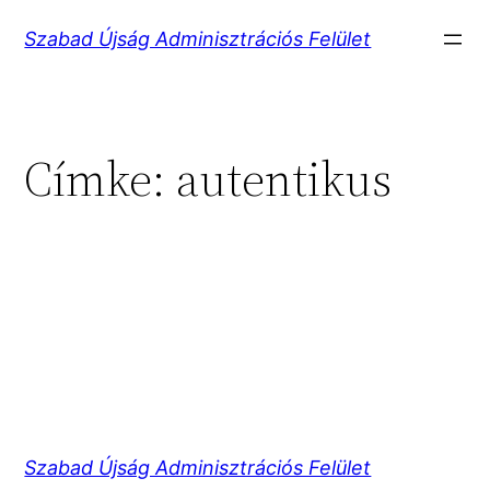
Ugrás
Szabad Újság Adminisztrációs Felület
a
tartalomhoz
Címke:
autentikus
Szabad Újság Adminisztrációs Felület