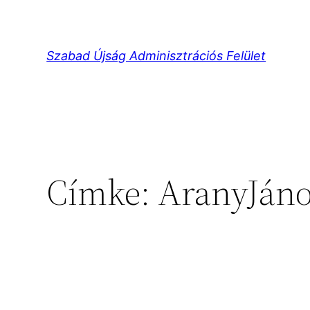
Ugrás
a
tartalomhoz
Szabad Újság Adminisztrációs Felület
Címke:
AranyJán