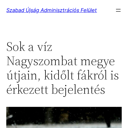
Ugrás
Szabad Újság Adminisztrációs Felület
a
tartalomhoz
Sok a víz
Nagyszombat megye
útjain, kidőlt fákról is
érkezett bejelentés