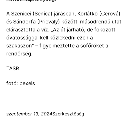
A Szenicei (Senica) járásban, Korlátkő (Cerová)
és Sándorfa (Prievaly) közötti másodrendű utat
elárasztotta a víz. „Az út járható, de fokozott
óvatossággal kell közlekedni ezen a
szakaszon” – figyelmeztette a sofőröket a
rendőrség.
TASR
fotó: pexels
szeptember 13, 2024
Szerkesztőség