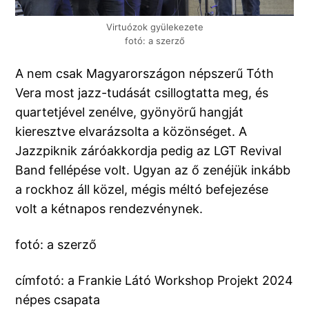
Virtuózok gyülekezete
fotó: a szerző
A nem csak Magyarországon népszerű Tóth
Vera most jazz-tudását csillogtatta meg, és
quartetjével zenélve, gyönyörű hangját
kieresztve elvarázsolta a közönséget. A
Jazzpiknik záróakkordja pedig az LGT Revival
Band fellépése volt. Ugyan az ő zenéjük inkább
a rockhoz áll közel, mégis méltó befejezése
volt a kétnapos rendezvénynek.
fotó: a szerző
címfotó: a Frankie Látó Workshop Projekt 2024
népes csapata