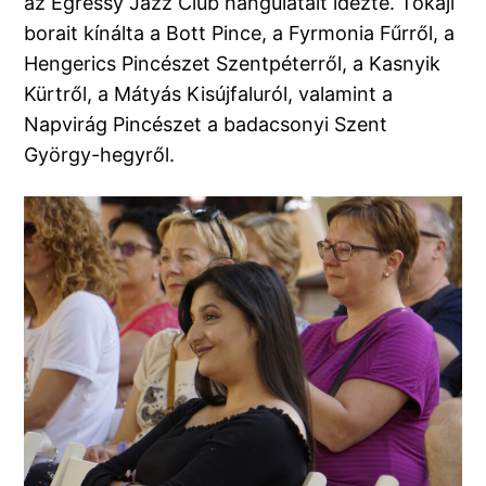
az Egressy Jazz Club hangulatait idézte. Tokaji
borait kínálta a Bott Pince, a Fyrmonia Fűrről, a
Hengerics Pincészet Szentpéterről, a Kasnyik
Kürtről, a Mátyás Kisújfaluról, valamint a
Napvirág Pincészet a badacsonyi Szent
György-hegyről.