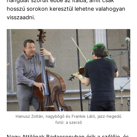
hangulat szorult ebbe az italba, amit csak
hosszú sorokon keresztül lehetne valahogyan
visszaadni.
Hanusz Zoltán, nagybőgő és Frankie Látó, jazz-hegedű
fotó: a szerző
Nagy Attilának Badacsonyban érik a szőlője, és