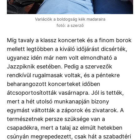
Variációk a boldogság kék madaraira
fotó: a szerző
Míg tavaly a klassz koncertek és a finom borok
mellett legtöbben a kiváló időjárást dicsérték,
ugyanez idén már nem volt elmondható a
Jazzpiknik esetében. Pedig a szervezők
rendkívül rugalmasak voltak, és a péntekre
beharangozott koncerteket időben
átcsoportosították vasárnapra. Jól is tették,
mert a hét utolsó munkanapján bizony
egymást váltották a záporok és zivatarok. A
természetnek persze szüksége van a
csapadékra, mert a talaj az elmúlt hetekben
csúnyán megrepedezett, csak hát a szabadtéri