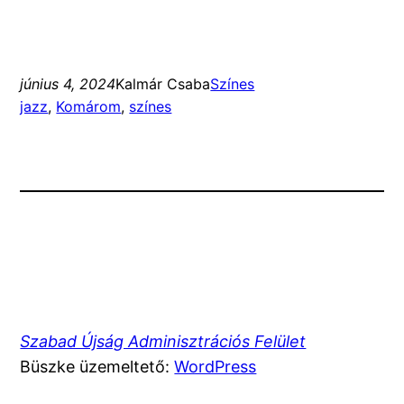
június 4, 2024
Kalmár Csaba
Színes
jazz
, 
Komárom
, 
színes
Szabad Újság Adminisztrációs Felület
Büszke üzemeltető:
WordPress