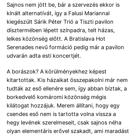
Sajnos nem jött be, bár a szervezés ekkor is
kínált alternatívát, így a Falusi Mariannal
kiegészült Sárik Péter Trió a Tiszti pavilon
dísztermében lépett színpadra, telt házas,
lelkes közönség előtt. A Bratislava Hot
Serenades nevű formáció pedig már a pavilon
udvarán adta esti koncertjét.
A borászok? A körülményekhez képest
kitartottak. Kis házaikat összepakolni már nem
tudták az eső ellenére sem, így abban bíztak, a
borkedvelő komáromi közönség mégis
kilátogat hozzájuk. Merem állítani, hogy egy
csendes eső nem is tartotta volna vissza a
hegy levének szerelmeseit, csak sajnos néha
olyan elementáris erővel szakadt, ami maradást