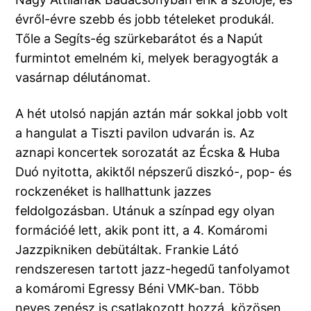
évről-évre szebb és jobb tételeket produkál.
Tőle a Segíts-ég szürkebarátot és a Napút
furmintot emelném ki, melyek beragyogták a
vasárnap délutánomat.
A hét utolsó napján aztán már sokkal jobb volt
a hangulat a Tiszti pavilon udvarán is. Az
aznapi koncertek sorozatát az Écska & Huba
Duó nyitotta, akiktől népszerű diszkó-, pop- és
rockzenéket is hallhattunk jazzes
feldolgozásban. Utánuk a színpad egy olyan
formációé lett, akik pont itt, a 4. Komáromi
Jazzpikniken debütáltak. Frankie Látó
rendszeresen tartott jazz-hegedű tanfolyamot
a komáromi Egressy Béni VMK-ban. Több
neves zenész is csatlakozott hozzá, közösen