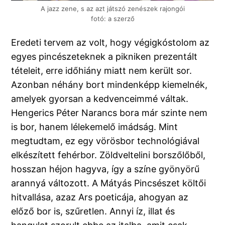
A jazz zene, s az azt játszó zenészek rajongói
fotó: a szerző
Eredeti tervem az volt, hogy végigkóstolom az
egyes pincészeteknek a pikniken prezentált
tételeit, erre időhiány miatt nem került sor.
Azonban néhány bort mindenképp kiemelnék,
amelyek gyorsan a kedvenceimmé váltak.
Hengerics Péter Narancs bora már szinte nem
is bor, hanem lélekemelő imádság. Mint
megtudtam, ez egy vörösbor technológiával
elkészített fehérbor. Zöldveltelini borszőlőből,
hosszan héjon hagyva, így a színe gyönyörű
arannyá változott. A Mátyás Pincsészet költői
hitvallása, azaz Ars poeticája, ahogyan az
előző bor is, szűretlen. Annyi íz, illat és