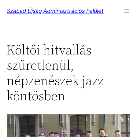
Ugrás
Szabad Újság Adminisztrációs Felület
a
tartalomhoz
Költői hitvallás
szűretlenül,
népzenészek jazz-
köntösben