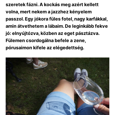
szeretek fázni. A kockás meg azért kellett
volna, mert nekem a jazzhez kényelem
passzol. Egy jókora füles fotel, nagy karfákkal,
amin átvethetem a lábaim. De leginkább fekve
jó: elnyújtózva, közben az eget pásztázva.
Fülemen csordogálna befele a zene,
pórusaimon kifele az elégedettség.