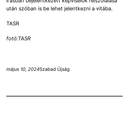
írásban bejelentkezett képviselők felszólalása
után szóban is be lehet jelentkezni a vitába.
TASR
fotó:TASR
május 10, 2024
Szabad Újság