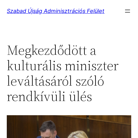
Ugrás
Szabad Újság Adminisztrációs Felület
a
tartalomhoz
Megkezdődött a
kulturális miniszter
leváltásáról szóló
rendkívüli ülés