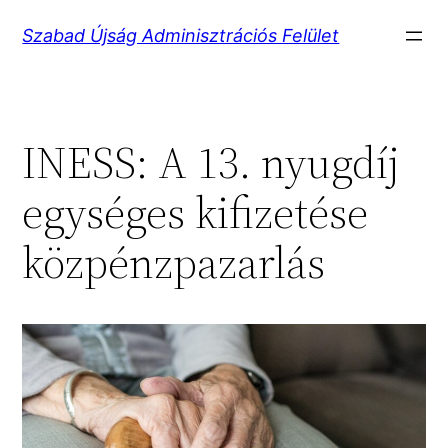
Ugrás
Szabad Újság Adminisztrációs Felület
a
tartalomhoz
INESS: A 13. nyugdíj
egységes kifizetése
közpénzpazarlás