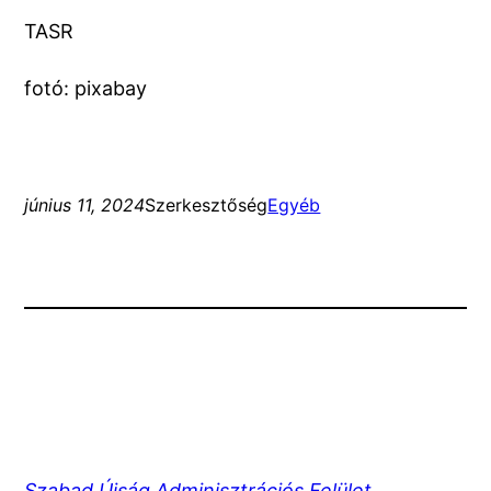
TASR
fotó: pixabay
június 11, 2024
Szerkesztőség
Egyéb
Szabad Újság Adminisztrációs Felület