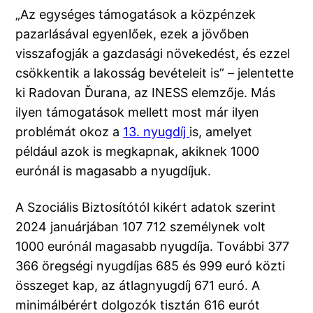
„Az egységes támogatások a közpénzek
pazarlásával egyenlőek, ezek a jövőben
visszafogják a gazdasági növekedést, és ezzel
csökkentik a lakosság bevételeit is” – jelentette
ki Radovan Ďurana, az INESS elemzője. Más
ilyen támogatások mellett most már ilyen
problémát okoz a
13. nyugdíj
is, amelyet
például azok is megkapnak, akiknek 1000
eurónál is magasabb a nyugdíjuk.
A Szociális Biztosítótól kikért adatok szerint
2024 januárjában 107 712 személynek volt
1000 eurónál magasabb nyugdíja. További 377
366 öregségi nyugdíjas 685 és 999 euró közti
összeget kap, az átlagnyugdíj 671 euró. A
minimálbérért dolgozók tisztán 616 eurót