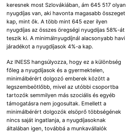
keresnek most Szlovákiában, ám 645 517 olyan
nyugdíjas van, aki havonta magasabb összeget
kap, mint ők. A több mint 645 ezer ilyen
nyugdíjas az összes öregségi nyugdíjas 58%-át
teszik ki. A minimálnyugdíjnál alacsonyabb havi
járadékot a nyugdíjasok 4%-a kap.
Az INESS hangsúlyozza, hogy ez a különbség
főleg a nyugdíjasok és a gyermektelen,
minimálbérért dolgozó emberek között a
legszembeötlőbb, mivel az utóbbi csoportba
tartozók semmilyen más szociális és egyéb
támogatásra nem jogosultak. Emellett a
minimálbérért dolgozók elsöprő többségének
nincs saját ingatlanja, a nyugdíjasoknak
általában igen, továbbá a munkavállalók