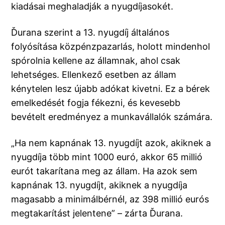
kiadásai meghaladják a nyugdíjasokét.
Ďurana szerint a 13. nyugdíj általános
folyósítása közpénzpazarlás, holott mindenhol
spórolnia kellene az államnak, ahol csak
lehetséges. Ellenkező esetben az állam
kénytelen lesz újabb adókat kivetni. Ez a bérek
emelkedését fogja fékezni, és kevesebb
bevételt eredményez a munkavállalók számára.
„Ha nem kapnának 13. nyugdíjt azok, akiknek a
nyugdíja több mint 1000 euró, akkor 65 millió
eurót takarítana meg az állam. Ha azok sem
kapnának 13. nyugdíjt, akiknek a nyugdíja
magasabb a minimálbérnél, az 398 millió eurós
megtakarítást jelentene” – zárta Ďurana.