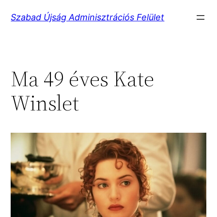
Ugrás
Szabad Újság Adminisztrációs Felület
a
tartalomhoz
Ma 49 éves Kate
Winslet