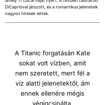
amely 11 Oscar-díjat nyert. A filmben Leonardo
DiCaprióval játszott, és a romantikus jeleneteik
nagyon híresek lettek.
A Titanic forgatásán Kate
sokat volt vízben, amit
nem szeretett, mert fél a
víz alatti jelenetektől, ám
ennek ellenére mégis
végigcsinálta.