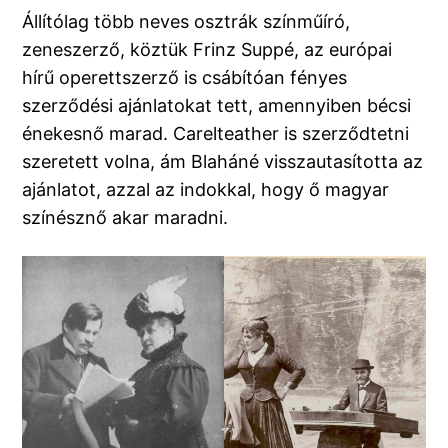
Állítólag több neves osztrák színműíró,
zeneszerző, köztük Frinz Suppé, az európai
hírű operettszerző is csábítóan fényes
szerződési ajánlatokat tett, amennyiben bécsi
énekesnő marad. Carelteather is szerződtetni
szeretett volna, ám Blaháné visszautasította az
ajánlatot, azzal az indokkal, hogy ő magyar
színésznő akar maradni.