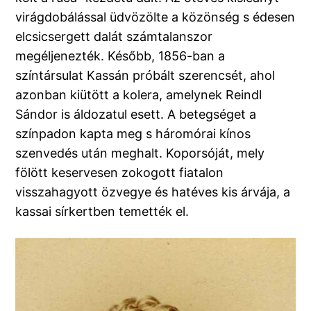
virágdobálással üdvözölte a közönség s édesen
elcsicsergett dalát számtalanszor
megéljenezték. Később, 1856-ban a
színtársulat Kassán próbált szerencsét, ahol
azonban kiütött a kolera, amelynek Reindl
Sándor is áldozatul esett. A betegséget a
színpadon kapta meg s háromórai kínos
szenvedés után meghalt. Koporsóját, mely
fölött keservesen zokogott fiatalon
visszahagyott özvegye és hatéves kis árvája, a
kassai sírkertben temették el.