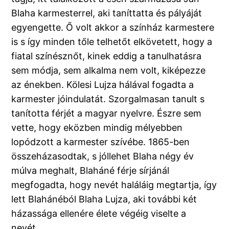
Blaha karmesterrel, aki taníttatta és pályáját
egyengette. Ő volt akkor a színház karmestere
is s így minden tőle telhetőt elkövetett, hogy a
fiatal színésznőt, kinek eddig a tanulhatásra
sem módja, sem alkalma nem volt, kiképezze
az énekben. Kölesi Lujza hálával fogadta a
karmester jóindulatát. Szorgalmasan tanult s
tanította férjét a magyar nyelvre. Észre sem
vette, hogy eközben mindig mélyebben
lopódzott a karmester szívébe. 1865-ben
összeházasodtak, s jóllehet Blaha négy év
múlva meghalt, Blaháné férje sírjánál
megfogadta, hogy nevét haláláig megtartja, így
lett Blahánéból Blaha Lujza, aki további két
házassága ellenére élete végéig viselte a
nevét.