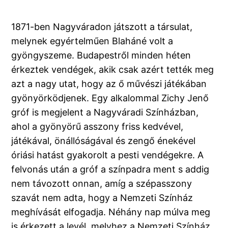
1871-ben Nagyváradon játszott a társulat,
melynek egyértelműen Blaháné volt a
gyöngyszeme. Budapestről minden héten
érkeztek vendégek, akik csak azért tették meg
azt a nagy utat, hogy az ő művészi játékában
gyönyörködjenek. Egy alkalommal Zichy Jenő
gróf is megjelent a Nagyváradi Színházban,
ahol a gyönyörű asszony friss kedvével,
játékával, önállóságával és zengő énekével
óriási hatást gyakorolt a pesti vendégekre. A
felvonás után a gróf a színpadra ment s addig
nem távozott onnan, amíg a szépasszony
szavát nem adta, hogy a Nemzeti Színház
meghívását elfogadja. Néhány nap múlva meg
is érkezett a levél, melyhez a Nemzeti Színház