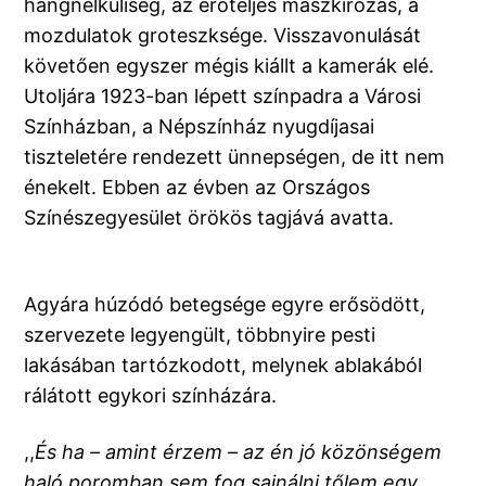
hangnélküliség, az erőteljes maszkírozás, a
mozdulatok groteszksége. Visszavonulását
követően egyszer mégis kiállt a kamerák elé.
Utoljára 1923-ban lépett színpadra a Városi
Színházban, a Népszínház nyugdíjasai
tiszteletére rendezett ünnepségen, de itt nem
énekelt. Ebben az évben az Országos
Színészegyesület örökös tagjává avatta.
Agyára húzódó betegsége egyre erősödött,
szervezete legyengült, többnyire pesti
lakásában tartózkodott, melynek ablakából
rálátott egykori színházára.
,,
És ha – amint érzem – az én jó közönségem
haló poromban sem fog sajnálni tőlem egy