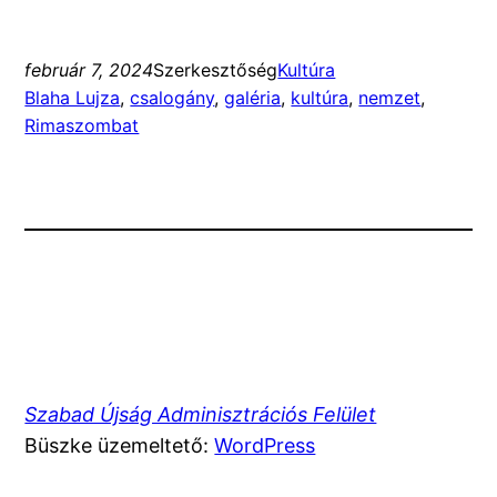
február 7, 2024
Szerkesztőség
Kultúra
Blaha Lujza
, 
csalogány
, 
galéria
, 
kultúra
, 
nemzet
, 
Rimaszombat
Szabad Újság Adminisztrációs Felület
Büszke üzemeltető:
WordPress