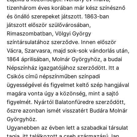
tizenhárom éves korában már kész színésznő
és önálló szerepeket játszott. 1863-ban
játszott először szülővárosában,
Rimaszombatban, Völgyi György
színtársulatához szerződve. Innen először
Vácra, Szarvasra, majd sok-sok vándorlás után,
1864 áprilisában, Molnár Györgyhöz, a budai
Népszínház igazgatójához szerződött. Itt a
Csikós című népszínműben színpadi
ügyességével és figyelmet keltő szép hangjával
magára vonta úgy a közönség, mint a sajtó
figyelmét. Nyártól Balatonfüredre szerződött,
őszre azonban ismét visszatért Budára Molnár
Györgyhöz.
Ugyanebben az évben lett a szabadkai társulat
tagja, itt találkozott a cseh származású Jan