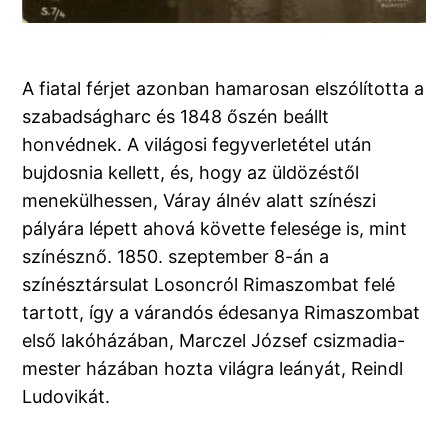
A fiatal férjet azonban hamarosan elszólította a
szabadságharc és 1848 őszén beállt
honvédnek. A világosi fegyverletétel után
bujdosnia kellett, és, hogy az üldözéstől
menekülhessen, Váray álnév alatt színészi
pályára lépett ahová követte felesége is, mint
színésznő. 1850. szeptember 8-án a
színésztársulat Losoncról Rimaszombat felé
tartott, így a várandós édesanya Rimaszombat
első lakóházában, Marczel József csizmadia-
mester házában hozta világra leányát, Reindl
Ludovikát.