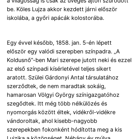
a világosság is csak az üveges ajtón szűrődött
be. Köles Lujza akkor kezdett járni először
iskolába, a győri apácák kolostorába.
Egy évvel később, 1858. jan. 5-én lépett
először egy valódi szerepben színpadra. „A
Koldusnő”-ben Mari szerepe jutott neki és ezzel
az első színpadi kísérletével teljes sikert
aratott. Szülei Gárdonyi Antal társulatához
szerződtek, de nem maradtak sokáig,
hamarosan Völgyi György színigazgatóhoz
szegődtek. Itt még több nélkülözés és
nyomorgás között éltek, vidékről-vidékre
vándoroltak, ahol kisebb-nagyobb
szerepekben fokonként hódította meg a kis
Lujzika a közönséget. Néhány év múlva,