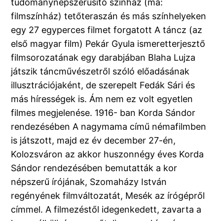
tudománynépszerűsítő színház (ma:
filmszínház) tetőteraszán és más színhelyeken
egy 27 egyperces filmet forgatott A táncz (az
első magyar film) Pekár Gyula ismeretterjesztő
filmsorozatának egy darabjában Blaha Lujza
játszik táncművészetről szóló előadásának
illusztrációjaként, de szerepelt Fedák Sári és
más hírességek is. Ám nem ez volt egyetlen
filmes megjelenése. 1916- ban Korda Sándor
rendezésében A nagymama című némafilmben
is játszott, majd ez év december 27-én,
Kolozsváron az akkor huszonnégy éves Korda
Sándor rendezésében bemutatták a kor
népszerű írójának, Szomaházy István
regényének filmváltozatát, Mesék az írógépről
címmel. A filmezéstől idegenkedett, zavarta a