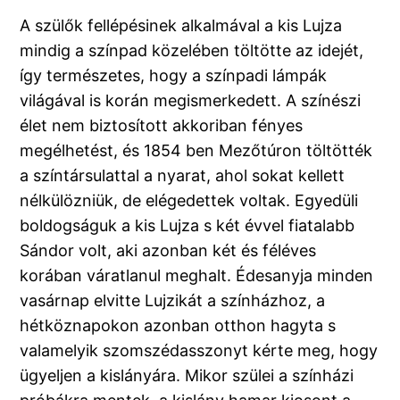
A szülők fellépésinek alkalmával a kis Lujza
mindig a színpad közelében töltötte az idejét,
így természetes, hogy a színpadi lámpák
világával is korán megismerkedett. A színészi
élet nem biztosított akkoriban fényes
megélhetést, és 1854 ben Mezőtúron töltötték
a színtársulattal a nyarat, ahol sokat kellett
nélkülözniük, de elégedettek voltak. Egyedüli
boldogságuk a kis Lujza s két évvel fiatalabb
Sándor volt, aki azonban két és féléves
korában váratlanul meghalt. Édesanyja minden
vasárnap elvitte Lujzikát a színházhoz, a
hétköznapokon azonban otthon hagyta s
valamelyik szomszédasszonyt kérte meg, hogy
ügyeljen a kislányára. Mikor szülei a színházi