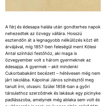
A férj és édesapa halála után gondterhes napok
nehezedtek az özvegy vállára. Hosszú
esztendőn át a legnagyobb nélkülözés közt élt
árvájával, míg 1857-ben feleségül ment Kölesi
Antal színházi festőhöz, aki maga is
özvegyember volt s három gyermeknek az
édesapja. A gyermek – akit mindenki
Cukorbabaként becézett – hétévesen még nem
járt iskolába. Kápolnai János színésztől meg
tanult írni, olvasni. Szülei 1858-ban a győri
társulathoz szerződnek és lakásuk egy picinyke
padlásszoba, amelynek még ablaka sem volt és