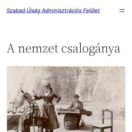
Ugrás
Szabad Újság Adminisztrációs Felület
a
tartalomhoz
A nemzet csalogánya