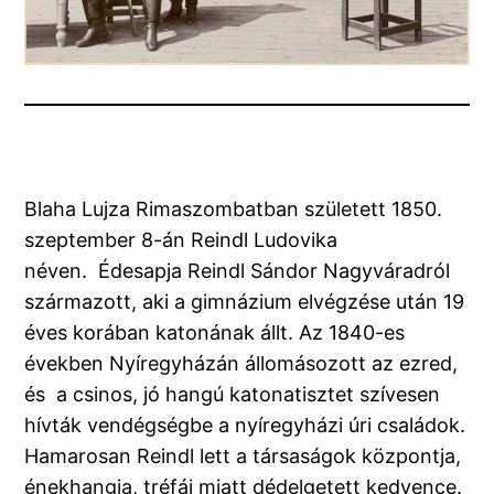
Blaha Lujza Rimaszombatban született 1850.
szeptember 8-án Reindl Ludovika
néven. Édesapja Reindl Sándor Nagyváradról
származott, aki a gimnázium elvégzése után 19
éves korában katonának állt. Az 1840-es
években Nyíregyházán állomásozott az ezred,
és a csinos, jó hangú katonatisztet szívesen
hívták vendégségbe a nyíregyházi úri családok.
Hamarosan Reindl lett a társaságok központja,
énekhangja, tréfái miatt dédelgetett kedvence.