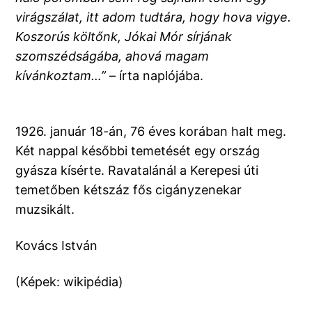
virágszálat, itt adom tudtára, hogy hova vigye.
Koszorús költőnk, Jókai Mór sírjának
szomszédságába, ahová magam
kívánkoztam…”
– írta naplójába.
1926. január 18-án, 76 éves korában halt meg.
Két nappal későbbi temetését egy ország
gyásza kísérte. Ravatalánál a Kerepesi úti
temetőben kétszáz fős cigányzenekar
muzsikált.
Kovács István
(Képek: wikipédia)