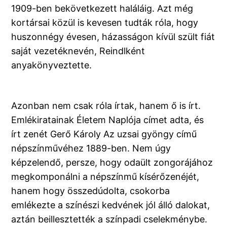
1909-ben bekövetkezett haláláig. Azt még
kortársai közül is kevesen tudták róla, hogy
huszonnégy évesen, házasságon kívül szült fiát
saját vezetéknevén, Reindlként
anyakönyveztette.
Azonban nem csak róla írtak, hanem ő is írt.
Emlékiratainak Életem Naplója címet adta, és
írt zenét Gerő Károly Az uzsai gyöngy című
népszínművéhez 1889-ben. Nem úgy
képzelendő, persze, hogy odaült zongorájához
megkomponálni a népszínmű kísérőzenéjét,
hanem hogy összedúdolta, csokorba
emlékezte a színészi kedvének jól álló dalokat,
aztán beillesztették a színpadi cselekménybe.