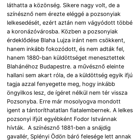
láthatta a közönség. Sikere nagy volt, de a
színésznő nem érezte eléggé a pozsonyiak
lelkesedését, ezért aztán nem vágyódott többé
a koronázóvárosba. Közben a pozsonyiak
érdeklődése Blaha Lujza iránt nem csökkent,
hanem inkább fokozódott, és nem adták fel,
hanem 1880-ban küldöttséget menesztettek
Blahánéhoz Budapestre. a művésznő eleinte
hallani sem akart róla, de a küldöttség egyik ifjú
tagja azzal fenyegette meg, hogy inkább
öngyilkos lesz, de ígéret nélkül nem tér vissza
Pozsonyba. Erre már mosolyogva mondott
igent a tántoríthatatlan fiatalembernek. A lelkes
pozsonyi ifjút egyébként Fodor Istvánnak
hívták. A színésznő 1881-ben a snájdig
gavallér, Splényi Ödön báró felesége lett annak