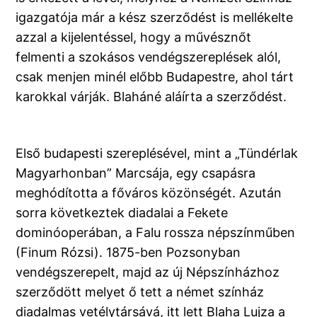
igazgatója már a kész szerződést is mellékelte
azzal a kijelentéssel, hogy a művésznőt
felmenti a szokásos vendégszereplések alól,
csak menjen minél előbb Budapestre, ahol tárt
karokkal várják. Blaháné aláírta a szerződést.
Első budapesti szereplésével, mint a „Tündérlak
Magyarhonban” Marcsája, egy csapásra
meghódította a főváros közönségét. Azután
sorra következtek diadalai a Fekete
dominóoperában, a Falu rossza népszínműben
(Finum Rózsi). 1875-ben Pozsonyban
vendégszerepelt, majd az új Népszínházhoz
szerződött melyet ő tett a német színház
diadalmas vetélytársává, itt lett Blaha Lujza a