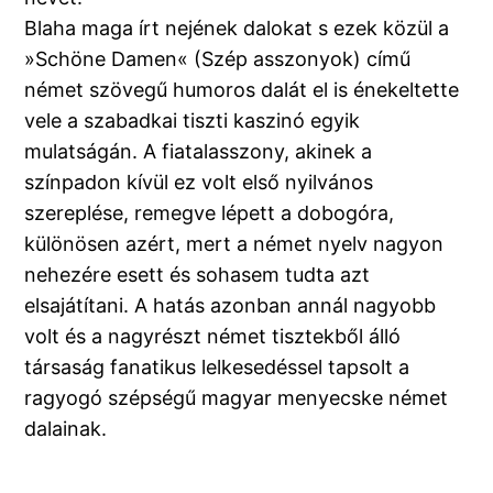
Blaha maga írt nejének dalokat s ezek közül a
»Schöne Damen« (Szép asszonyok) című
német szövegű humoros dalát el is énekeltette
vele a szabadkai tiszti kaszinó egyik
mulatságán. A fiatalasszony, akinek a
színpadon kívül ez volt első nyilvános
szereplése, remegve lépett a dobogóra,
különösen azért, mert a német nyelv nagyon
nehezére esett és sohasem tudta azt
elsajátítani. A hatás azonban annál nagyobb
volt és a nagyrészt német tisztekből álló
társaság fanatikus lelkesedéssel tapsolt a
ragyogó szépségű magyar menyecske német
dalainak.