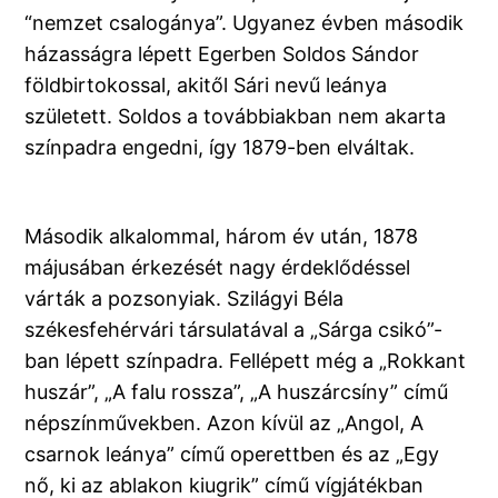
“nemzet csalogánya”. Ugyanez évben második
házasságra lépett Egerben Soldos Sándor
földbirtokossal, akitől Sári nevű leánya
született. Soldos a továbbiakban nem akarta
színpadra engedni, így 1879-ben elváltak.
Második alkalommal, három év után, 1878
májusában érkezését nagy érdeklődéssel
várták a pozsonyiak. Szilágyi Béla
székesfehérvári társulatával a „Sárga csikó”-
ban lépett színpadra. Fellépett még a „Rokkant
huszár”, „A falu rossza”, „A huszárcsíny” című
népszínművekben. Azon kívül az „Angol, A
csarnok leánya” című operettben és az „Egy
nő, ki az ablakon kiugrik” című vígjátékban