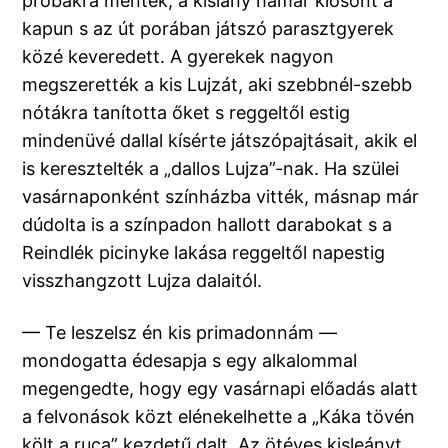
próbákra mentek, a kislány hamar kiosont a
kapun s az út porában játszó parasztgyerek
közé keveredett. A gyerekek nagyon
megszerették a kis Lujzát, aki szebbnél-szebb
nótákra tanította őket s reggeltől estig
mindenüvé dallal kísérte játszópajtásait, akik el
is keresztelték a „dallos Lujza”-nak. Ha szülei
vasárnaponként színházba vitték, másnap már
dúdolta is a színpadon hallott darabokat s a
Reindlék picinyke lakása reggeltől napestig
visszhangzott Lujza dalaitól.
— Te leszelsz én kis primadonnám —
mondogatta édesapja s egy alkalommal
megengedte, hogy egy vasárnapi előadás alatt
a felvonások közt elénekelhette a „Káka tövén
költ a ruca” kezdetű dalt. Az ötéves kisleányt